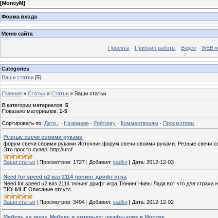
[
MoneyM
]
Форма входа
Меню сайта
Проекты
Принцип работы
Видео
WEB к
Categories
Ваши статьи
[5]
Главная
»
Статьи
»
Статьи
» Ваши статьи
В категории материалов
:
5
Показано материалов
:
1-5
Сортировать по
:
Дате
·
Названию
·
Рейтингу
·
Комментариям
·
Просмотрам
Резные свечи своими руками
форум свечи своими руками Источник форум свечи своими руками. Резные свечи сво
Это просто супер! http://urcf
Ваши статьи
|
Просмотров:
1727
|
Добавил:
sadko
|
Дата:
2012-12-03
Need for speed u2 ваз 2114 тюнинг дрифт игра
Need for speed u2 ваз 2114 тюнинг дрифт игра Тюнинг Нивы Лада вот что для страха н
ТЮНИНГ Описание отсутс
Ваши статьи
|
Просмотров:
3494
|
Добавил:
sadko
|
Дата:
2012-12-02
Мебель на заказ. Мебель и интерьер: шкафы купе в Москве.