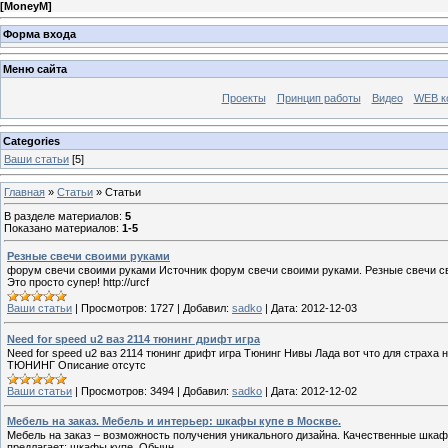
[
MoneyM
]
Форма входа
Меню сайта
Проекты
Принцип работы
Видео
WEB к
Categories
Ваши статьи
[5]
Главная
»
Статьи
» Статьи
В разделе материалов
:
5
Показано материалов
:
1-5
Резные свечи своими руками
форум свечи своими руками Источник форум свечи своими руками. Резные свечи сво
Это просто супер! http://urcf
Ваши статьи
|
Просмотров:
1727
|
Добавил:
sadko
|
Дата:
2012-12-03
Need for speed u2 ваз 2114 тюнинг дрифт игра
Need for speed u2 ваз 2114 тюнинг дрифт игра Тюнинг Нивы Лада вот что для страха н
ТЮНИНГ Описание отсутс
Ваши статьи
|
Просмотров:
3494
|
Добавил:
sadko
|
Дата:
2012-12-02
Мебель на заказ. Мебель и интерьер: шкафы купе в Москве.
Мебель на заказ – возможность получения уникального дизайна. Качественные шкаф
предлагает: шкафы купе. Обычн