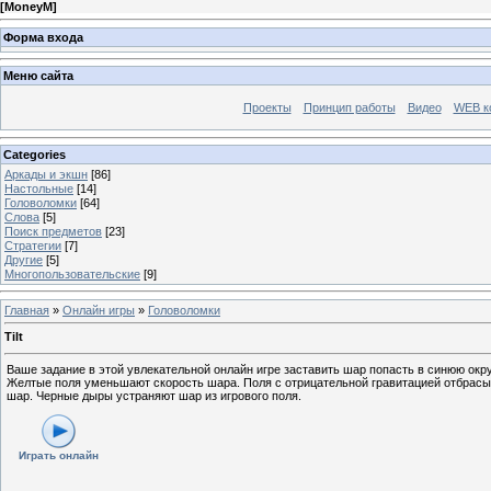
[
MoneyM
]
Форма входа
Меню сайта
Проекты
Принцип работы
Видео
WEB к
Categories
Аркады и экшн
[86]
Настольные
[14]
Головоломки
[64]
Слова
[5]
Поиск предметов
[23]
Стратегии
[7]
Другие
[5]
Многопользовательские
[9]
Главная
»
Онлайн игры
»
Головоломки
Tilt
Ваше задание в этой увлекательной онлайн игре заставить шар попасть в синюю окр
Желтые поля уменьшают скорость шара. Поля с отрицательной гравитацией отбрасыв
шар. Черные дыры устраняют шар из игрового поля.
Играть онлайн