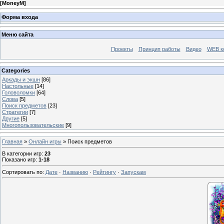
[
MoneyM
]
Форма входа
Меню сайта
Проекты
Принцип работы
Видео
WEB к
Categories
Аркады и экшн
[86]
Настольные
[14]
Головоломки
[64]
Слова
[5]
Поиск предметов
[23]
Стратегии
[7]
Другие
[5]
Многопользовательские
[9]
Главная
»
Онлайн игры
» Поиск предметов
В категории игр
:
23
Показано игр
:
1-18
Сортировать по
:
Дате
·
Названию
·
Рейтингу
·
Запускам