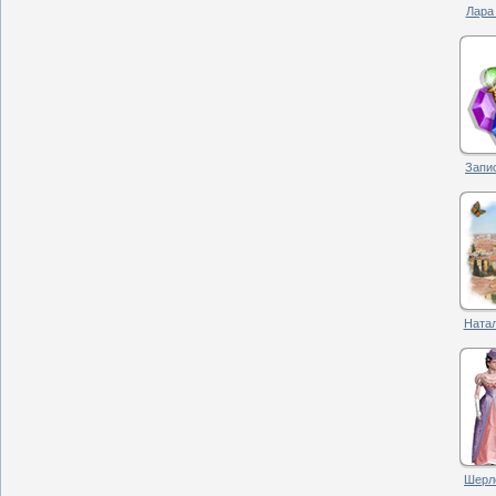
Лара 
Запис
Натал
Шерло