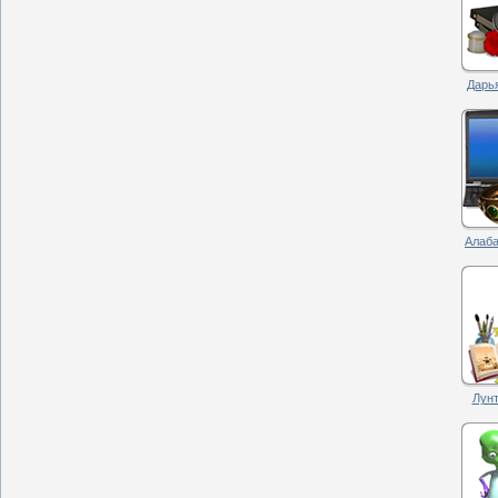
Дарья
Алаба
Лунт