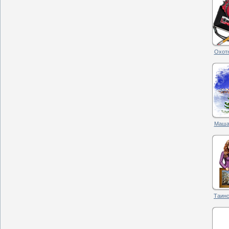
Охотн
Маша.
Таинс